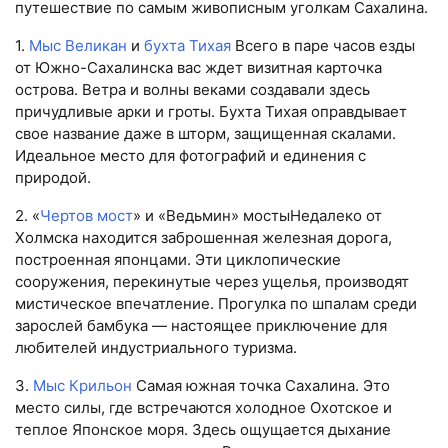
путешествие по самым живописным уголкам Сахалина.
1.
Мыс Великан
и
бухта Тихая
Всего в паре часов езды
от Южно-Сахалинска вас ждет визитная карточка
острова. Ветра и волны веками создавали здесь
причудливые арки и гроты. Бухта Тихая оправдывает
свое название даже в шторм, защищенная скалами.
Идеальное место для фотографий и единения с
природой.
2. «
Чертов мост
» и «Ведьмин» мостыНедалеко от
Холмска находится заброшенная железная дорога,
построенная японцами. Эти циклопические
сооружения, перекинутые через ущелья, производят
мистическое впечатление. Прогулка по шпалам среди
зарослей бамбука — настоящее приключение для
любителей индустриального туризма.
3.
Мыс Крильон
Самая южная точка Сахалина. Это
место силы, где встречаются холодное Охотское и
теплое Японское моря. Здесь ощущается дыхание