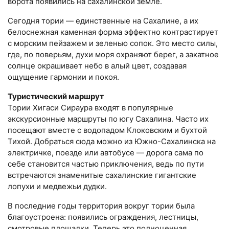
ворота появились на сахалинской земле.
Сегодня тории — единственные на Сахалине, а их
белоснежная каменная форма эффектно контрастирует
с морским пейзажем и зеленью сопок. Это место силы,
где, по поверьям, духи моря охраняют берег, а закатное
солнце окрашивает небо в алый цвет, создавая
ощущение гармонии и покоя.
Туристический маршрут
Тории Хигаси Сираура входят в популярные
экскурсионные маршруты по югу Сахалина. Часто их
посещают вместе с водопадом Клоковским и бухтой
Тихой. Добраться сюда можно из Южно-Сахалинска на
электричке, поезде или автобусе — дорога сама по
себе становится частью приключения, ведь по пути
встречаются знаменитые сахалинские гигантские
лопухи и медвежьи дудки.
В последние годы территория вокруг тории была
благоустроена: появились ограждения, лестницы,
смотровые площадки. Теперь это полноценная