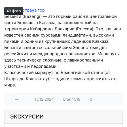
Безенги страна гор
43 фото
Безенги (Bezengi) — это горный район в центральной
части Большого Кавказа, расположенный на
территории Кабардино-Балкарии (Россия). Этот регион
известен своими суровыми ландшафтами, высокими
пиками и одним из крупнейших ледников Кавказа.
Безенги считается «альпийским Эверестом» для
российских и международных альпинистов. Маршруты
здесь технически сложные, с лавиноопасными
участками и ледопадами.
Классический маршрут по Безенгийской стене (от
Шхары до Коштантау) — один из самых престижных в
мире.
—
15.12.2024
bran4519
0
ЭКСКУРСИИ