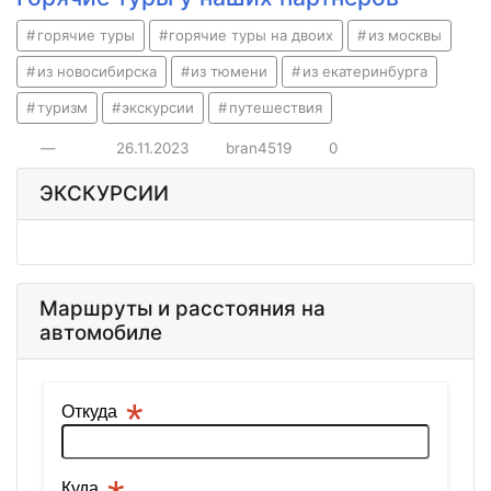
горячие туры
горячие туры на двоих
из москвы
из новосибирска
из тюмени
из екатеринбурга
туризм
экскурсии
путешествия
—
26.11.2023
bran4519
0
ЭКСКУРСИИ
Маршруты и расстояния на
автомобиле