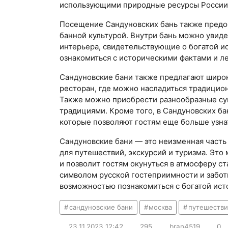
использующими природные ресурсы России,
Посещение Сандуновских бань также предо
банной культурой. Внутри бань можно увид
интерьера, свидетельствующие о богатой ис
ознакомиться с историческими фактами и л
Сандуновские бани также предлагают широки
ресторан, где можно насладиться традицио
Также можно приобрести разнообразные сув
традициями. Кроме того, в Сандуновских ба
которые позволяют гостям еще больше узнат
Сандуновские бани — это неизменная часть
для путешествий, экскурсий и туризма. Это
и позволит гостям окунуться в атмосферу с
символом русской гостеприимности и забот
возможностью познакомиться с богатой исто
сандуновские бани
москва
путешестви
23.11.2023
12:42
295
bran4519
0