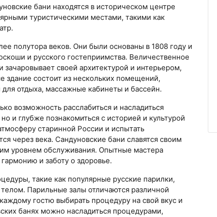
дуновские бани находятся в историческом центре
лярными туристическими местами, такими как
атр.
ее полутора веков. Они были основаны в 1808 году и
оскоши и русского гостеприимства. Величественное
и зачаровывает своей архитектурой и интерьером,
е здание состоит из нескольких помещений,
для отдыха, массажные кабинеты и бассейн.
ько возможность расслабиться и насладиться
но и глубже познакомиться с историей и культурой
атмосферу старинной России и испытать
я через века. Сандуновские бани славятся своим
им уровнем обслуживания. Опытные мастера
гармонию и заботу о здоровье.
цедуры, такие как популярные русские парилки,
 телом. Парильные залы отличаются различной
каждому гостю выбирать процедуру на свой вкус и
вских банях можно насладиться процедурами,