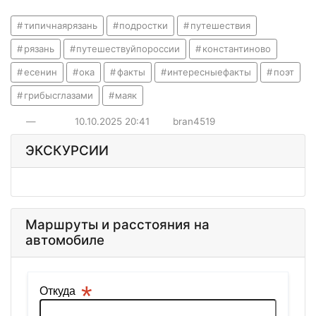
типичнаярязань
подростки
путешествия
рязань
путешествуйпороссии
константиново
есенин
ока
факты
интересныефакты
поэт
грибысглазами
маяк
—
10.10.2025
20:41
bran4519
ЭКСКУРСИИ
Маршруты и расстояния на
автомобиле